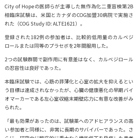
City of Hopeの医師らが主導した無作為化二重盲検第2B
相臨床試験は、米国とカナダのCOG加盟30病院で実施さ
れた（COG Study ID: ALTE1621）。
登録された182例の参加者は、比較的低用量のカルベジ
ロールまたは同等のプラセボを2年間服用した。
2つの試験群間で副作用に有意差はなく、カルベジロール
の忍容性は良好であった。
本臨床試験では、心筋の菲薄化と心室の拡大を抑えるとい
う目標は達成されなかったが、心臓の健康悪化の早期バイ
オマーカーである左心室収縮末期壁応力に有意な改善がみ
られた。
「最も効果があったのは、試験薬へのアドヒアランスの高
い参加者と同様に、非常に長期のサバイバーであった。さ
らに、研究中に臨床的に重大な心機能低下を発症した患者