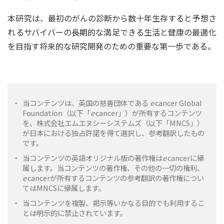
本研究は、最初のがんの診断から数十年生存すると予想さ
れるサバイバーの長期的な満足できる生活と健康の最適化
を目指す将来的な研究開発のための重要な第一歩である。
・
当コンテンツは、英国の慈善団体である
e
cancer Global
Foundation（以下「
e
cancer」）が所有するコンテンツ
を、株式会社エムエヌシーシステムズ（以下「MNCS」）
が日本における独占許諾を得て選択し、参考翻訳したもの
です。
・
当コンテンツの英語オリジナル版の著作権は
e
cancerに帰
属します。当コンテンツの著作権、その他の一切の権利、
e
cancerが所有するコンテンツの参考翻訳の著作権につい
てはMNCSに帰属します。
・
当コンテンツを複製、掲示等いかなる目的でも利用するこ
とは明示的に禁止されています。