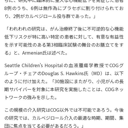
8例のうち、6例は無作為にプラセボに割り付けられてお
り、2例がカルベジロール投与群であった。」
「われわれの研究は、がん治療終了後に不可逆的な心機能
低下リスクが特に高い特定の患者に対して、有意な有益性
を示す可能性のある第3相臨床試験の舞台のお膳立てをす
る」と、Armenian氏は述べた。
Seattle Children’s Hospitalの血液腫瘍学教授でCOGグ
ループ・チェアのDouglas S. Hawkins氏（MD）は、以下
のように付け加えた。「30施設にまたがり、小児がんの長
期サバイバーを対象に本研究を実施したことは、COGネッ
トワークの強みを示した。
この規模の介入研究はCOG以外では不可能であろう。今後
の研究では、カルベジロール介入の最適な時期、期間、集
団に焦点を当てる必要があるだろう。」