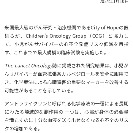
2024年1月10日
米国最大級のがん研究・治療機関であるCity of Hopeの医
師らが、Children’s Oncology Group（COG）と協力し
て、小児がんサバイバーの心不全発症リスク低減を目指
す、これまでで最大規模の臨床試験を実施した。
The Lancet Oncology
誌に掲載された研究結果は、小児が
んサバイバーが血管拡張薬カルベジロールを安全に服用で
き、化学療法による心臓障害の重要なマーカーを改善する
可能性があることを示している。
アントラサイクリンと呼ばれる化学療法の一種による長期
にわたる壊滅的な副作用の 一つは、心臓が身体の必要量
を満たすのに十分な血液を送り出せなくなる心不全のリス
クの増加である。