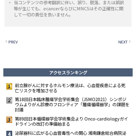
・
当コンテンツの参考翻訳に伴い、誤り、脱落、または誤訳
等が生じても、
e
cancerならびにMNCSはその正確性に関
して一切の責任を負いません。
PREV
NEXT
アクセスランキング
前立腺がんに対するホルモン療法は、心血管疾患による死
1
亡リスクを増加させる
第18回日本臨床腫瘍学会学術集会（JSMO2021）シンポジ
2
ウムより――がん診療のフロンティア「腫瘍循環器学」の課題を
討議
第89回日本循環器学会学術集会より Onco-cardiologyガイ
3
ドラインの改訂の準備始まる
泌尿器科に広がる心血管毒性への関心 ――湘南鎌倉総合病院泌
4