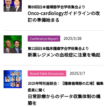
第89回日本循環器学会学術集会より
Onco-cardiologyガイドラインの改
訂の準備始まる
2025/3/28
Conference Report
第22回日本臨床腫瘍学会学術集会より
新薬レジメンの血栓症に注意を喚起
2025/3/7
Round Table Discussion
2025年特別座談会：【腫瘍循環器の広場】編集
委員に聞く
日常診療からのデータ収集体制の構
築を