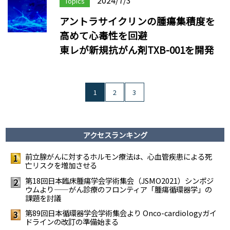
Topics
アントラサイクリンの腫瘍集積度を
高めて心毒性を回避
東レが新規抗がん剤TXB-001を開発
1
2
3
アクセスランキング
前立腺がんに対するホルモン療法は、心血管疾患による死
1
亡リスクを増加させる
第18回日本臨床腫瘍学会学術集会（JSMO2021）シンポジ
2
ウムより――がん診療のフロンティア「腫瘍循環器学」の
課題を討議
第89回日本循環器学会学術集会より Onco-cardiologyガイ
3
ドラインの改訂の準備始まる