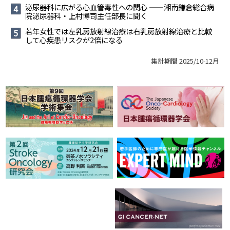
泌尿器科に広がる心血管毒性への関心 ――湘南鎌倉総合病
4
院泌尿器科・上村博司主任部長に聞く
若年女性では左乳房放射線治療は右乳房放射線治療と比較
5
して心疾患リスクが2倍になる
集計期間 2025/10-12月