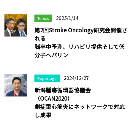
2025/1/14
Topics
第2回Stroke Oncology研究会開催さ
れる
脳卒中予測、リハビリ提供そして低
分子ヘパリン
2024/12/27
Reportage
新潟腫瘍循環器協議会
（OCAN2020）
劇症型心筋炎にネットワークで対応
し成果