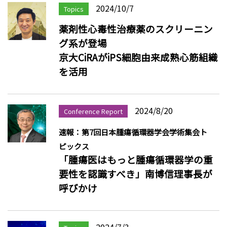
2024/10/7
Topics
薬剤性心毒性治療薬のスクリーニン
グ系が登場
京大CiRAがiPS細胞由来成熟心筋組織
を活用
2024/8/20
Conference Report
速報：第7回日本腫瘍循環器学会学術集会ト
ピックス
「腫瘍医はもっと腫瘍循環器学の重
要性を認識すべき」南博信理事長が
呼びかけ
2024/7/3