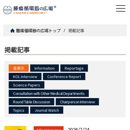
togg
navi
腫瘍循環器の広場トップ
掲載記事
掲載記事
全表示
Information
Reportage
KOL Interview
Conference Report
Science Papers
Consultation with Other Medical Departments
Round Table Discussion
Chairperson Interview
Topics
Journal Watch
2026/7/24
KOL Interview