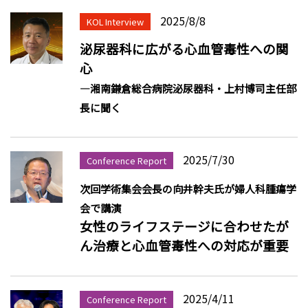
2025/8/8
KOL Interview
泌尿器科に広がる心血管毒性への関
心
―湘南鎌倉総合病院泌尿器科・上村博司主任部
長に聞く
2025/7/30
Conference Report
次回学術集会会長の向井幹夫氏が婦人科腫瘍学
会で講演
女性のライフステージに合わせたが
ん治療と心血管毒性への対応が重要
2025/4/11
Conference Report