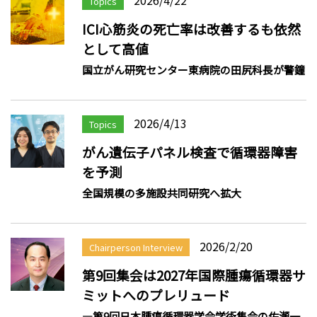
Topics
ICI心筋炎の死亡率は改善するも依然
として高値
国立がん研究センター東病院の田尻科長が警鐘
2026/4/13
Topics
がん遺伝子パネル検査で循環器障害
を予測
全国規模の多施設共同研究へ拡大
2026/2/20
Chairperson Interview
第9回集会は2027年国際腫瘍循環器サ
ミットへのプレリュード
―第9回日本腫瘍循環器学会学術集会の佐瀬一