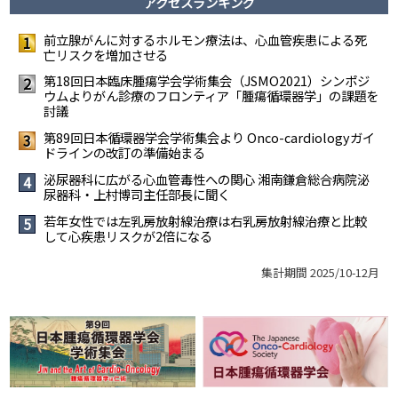
アクセスランキング
前立腺がんに対するホルモン療法は、心血管疾患による死
1
亡リスクを増加させる
第18回日本臨床腫瘍学会学術集会（JSMO2021）シンポジ
2
ウムより――がん診療のフロンティア「腫瘍循環器学」の課題を
討議
第89回日本循環器学会学術集会より Onco-cardiologyガイ
3
ドラインの改訂の準備始まる
泌尿器科に広がる心血管毒性への関心 ――湘南鎌倉総合病院泌
4
尿器科・上村博司主任部長に聞く
若年女性では左乳房放射線治療は右乳房放射線治療と比較
5
して心疾患リスクが2倍になる
集計期間 2025/10-12月