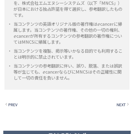
を、株式会社エムエヌシーシステムズ（以下「MNCS」）
が日本における独占許諾を得て選択し、参考翻訳したもの
です。
・
当コンテンツの英語オリジナル版の著作権は
e
cancerに帰
属します。当コンテンツの著作権、その他の一切の権利、
e
cancerが所有するコンテンツの参考翻訳の著作権につい
てはMNCSに帰属します。
・
当コンテンツを複製、掲示等いかなる目的でも利用するこ
とは明示的に禁止されています。
・
当コンテンツの参考翻訳に伴い、誤り、脱落、または誤訳
等が生じても、
e
cancerならびにMNCSはその正確性に関
して一切の責任を負いません。
PREV
NEXT