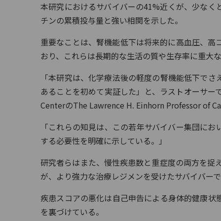
本研究におけるサバイバーの41%近くが、少なく
チンの累積投与量と強い相関を示した。
重要なことは、腎機能低下は将来的に高血圧、高
おり、これらは長期的な生活の質や生存率に重大
「本研究は、化学療法後の軽度の腎機能低下でさ
あることを初めて実証した」と、ラストオーサーでIndiana Univ
CenterのThe Lawrence H. Einhorn Professor
「これらの知見は、この若年サバイバー集団にお
する必要性を明確に示している。」
研究者らはまた、慢性疾患数と重症度の両方を捉える
が、より強力な治療レジメンを受けたサバイバー
疾患スコアの悪化は自己申告による身体的健康状
を裏づけている。