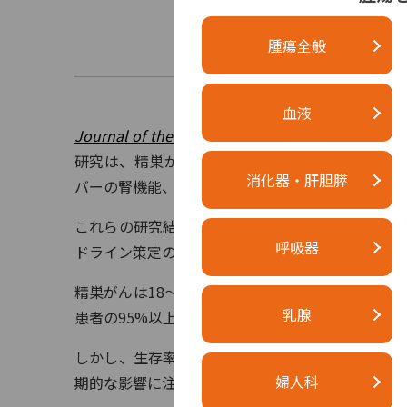
腫瘍全般
血液
Journal of the National Comprehensive Cancer
研究は、精巣がん治療の今日の化学療法レジメン
消化器・肝胆膵
バーの腎機能、心血管リスク、および慢性的な健
これらの研究結果は、将来的にシスプラチンによ
呼吸器
ドライン策定の参考となることが期待されている
精巣がんは18～39歳の若年男性において最も一
乳腺
患者の95%以上が治癒する。
しかし、生存率が向上するにつれ、治療終了後何
婦人科
期的な影響に注目が集まっている。