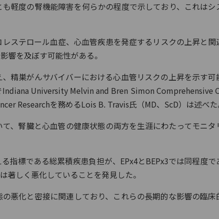
とも軽度の腎機能障害を何らかの程度で示しており、これはシ
コレステロール血症、心血管疾患を発症するリスクの上昇と関
な影響を及ぼす可能性がある。
え、精巣がんサバイバーにおける心血管リスクの上昇を示す可
ersity Melvin and Bren Simon Comprehensive C
 of Cancer Researchを務めるLois B. Travis氏（MD、ScD）は述べ
いて、腎臓と心血管の健康状態の両方を生涯にわたってモニタ
指標である総累積疾患負担が、EPx4とBEPx3では同程度で
では著しく悪化していることを発見した。
態の悪化と密接に関連しており、これらの長期的な影響の臨床