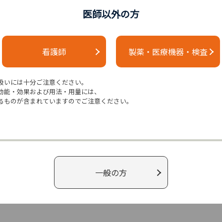
er Network（NCCN）が推奨する化学療法レジメンを比較する、これま
医師以外の方
がんセンターで治療を受けた800例近い精巣がん長期サバイバ
看護師
製薬・医療機器・検査
し、治療後10年以上経過したサバイバーの累積疾患負担を定
扱いには十分ご注意ください。
効能・効果および用法・用量には、
は精巣がん治療に非常に効果的である一方で、治療アプローチ
るものが含まれていますのでご注意ください。
いる」と、Medical College of Wisconsinの放
hD、MPH）は述べた。
はより十分な情報に基づく意思決定が可能となり、長期的な
一般の方
を4コース投与された精巣がんサバイバーでは、ブレオマイシン、
されたサバイバーと比較して、腎機能障害、聴力障害、末梢神経障