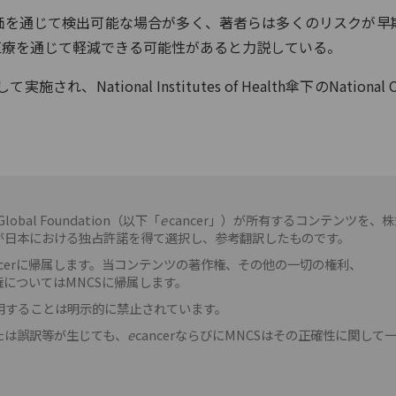
価を通じて検出可能な場合が多く、著者らは多くのリスクが早
医療を通じて軽減できる可能性があると力説している。
、National Institutes of Health傘下のNational C
 Global Foundation（以下「
e
cancer」）が所有するコンテンツを、株
が日本における独占許諾を得て選択し、参考翻訳したものです。
ncerに帰属します。当コンテンツの著作権、その他の一切の権利、
権についてはMNCSに帰属します。
用することは明示的に禁止されています。
たは誤訳等が生じても、
e
cancerならびにMNCSはその正確性に関して