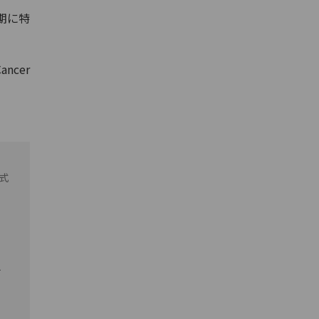
期に特
ancer
式
一