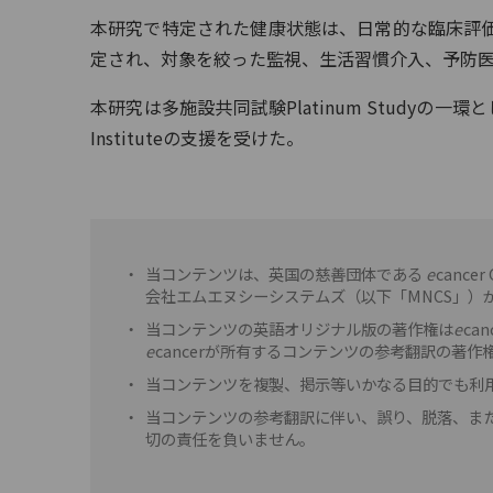
本研究で特定された健康状態は、日常的な臨床評
定され、対象を絞った監視、生活習慣介入、予防
本研究は多施設共同試験Platinum Studyの一環として実施され
Instituteの支援を受けた。
・
当コンテンツは、英国の慈善団体である
e
cancer
会社エムエヌシーシステムズ（以下「MNCS」）
・
当コンテンツの英語オリジナル版の著作権は
e
ca
e
cancerが所有するコンテンツの参考翻訳の著作
・
当コンテンツを複製、掲示等いかなる目的でも利
・
当コンテンツの参考翻訳に伴い、誤り、脱落、ま
切の責任を負いません。