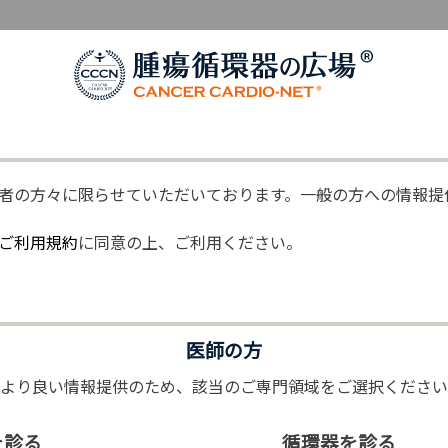
腫瘍循環器の広場
今日の化学療法レジメンで治療を受けた精巣がんサバイバーにおける
者の方々に限らせていただいております。一般の方への情報提
ご利用規約
に同意の上、ご利用ください。
医師の方
受けた精巣がんサバイバーにおける長期
(より良い情報提供のため、該当のご専門領域をご選択ください
を診る
循環器を診る