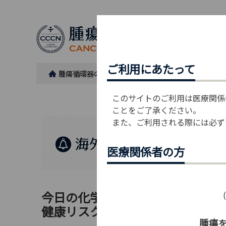
ご利用にあたって
腫瘍循環器の広場トップ
News from
e
cancer
このサイトのご利用は医療関係
ことをご了承ください。
また、ご利用される際には必ず
医療関係者の方
今日の化学療法レジメンで治療を
健康リスクが明らかに
腫瘍