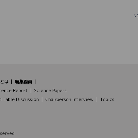
N
とは
編集委員
rence Report
Science Papers
d Table Discussion
Chairperson Interview
Topics
served.