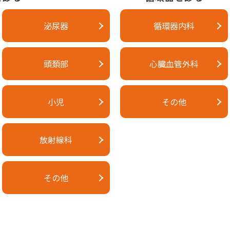
英語オリジナル版
泌尿器
循環器内科
2026年
頭頚部
心臓血管外科
 Network
（
JNCCN
）
誌オンライン版で公開された大規模多施
の健康に対する長期的な影響について新たな知見を提供し、
小児
その他
康状態の全体的な負担の違いを浮き彫りにしている。
る治療を受けた精巣がんサバイバーに対する国のフォローアッ
放射線科
。
般的ながんであり、現代のシスプラチンをベースとする化学療法
その他
十年も生きる可能性のある精巣がんサバイバーが直面する健康