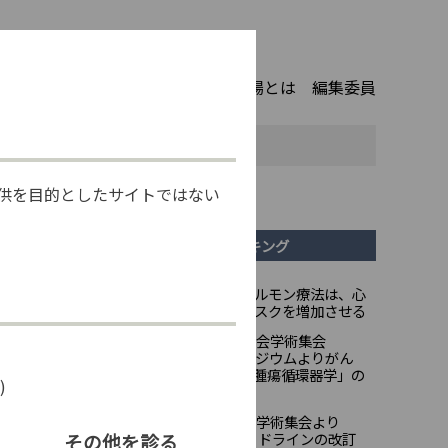
トップ
掲載記事
腫瘍循環器の広場とは
編集委員
長期的な健康リスクが明らかに
供を目的としたサイトではない
アクセスランキング
前立腺がんに対するホルモン療法は、心
1
血管疾患による死亡リスクを増加させる
第18回日本臨床腫瘍学会学術集会
2
（JSMO2021）シンポジウムより――がん
診療のフロンティア「腫瘍循環器学」の
的な
)
課題を討議
第89回日本循環器学会学術集会より
3
その他を診る
Onco-cardiologyガイドラインの改訂