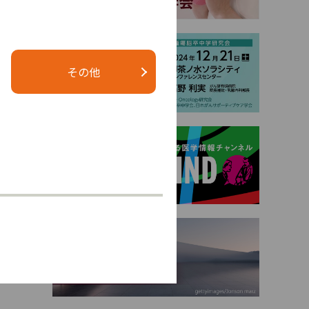
でで最大
ーを評
その他
量化し
によっ
射線腫瘍
サバイ
エトポ
害の発