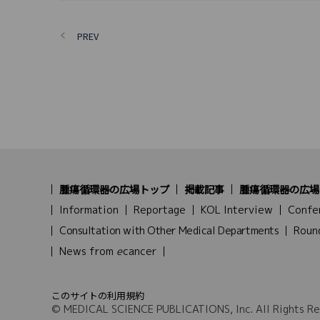
PREV
腫瘍循環器の広場トップ
掲載記事
腫瘍循環器の広場
Information
Reportage
KOL Interview
Confe
Consultation with Other Medical Departments
Roun
News from
e
cancer
このサイトの利用規約
© MEDICAL SCIENCE PUBLICATIONS, Inc. All Rights Re