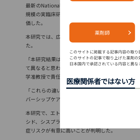
最新のNational Comprehensive Canc
規模の実臨床研究で、研究者らは北米の8つの主要
価した。
薬剤師
本研究では、広範囲にわたる健康への悪影響を評価
た。
このサイトに掲載する記事内容の取り
このサイトの記事で取り上げた薬剤の
「本研究結果は、今日の標準的化学療法レジメン
日本国内で承認されている内容と異な
て異なると思われる重大な長期的健康リスクを伴うことを示して
学准教授で責任著者であるSarah L. Kerns氏（P
医療関係者ではない方
「これらの違いを理解することで、臨床医と患者
バーシップケアの重要性が強調される。」
本研究で、エトポシドとシスプラチン（EPx4）
シド、シスプラチン（BEPx3）を3コース投与
症リスクが有意に高いことが判明した。