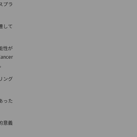
スプラ
連して
能性が
ancer
た。
リング
あった
的意義