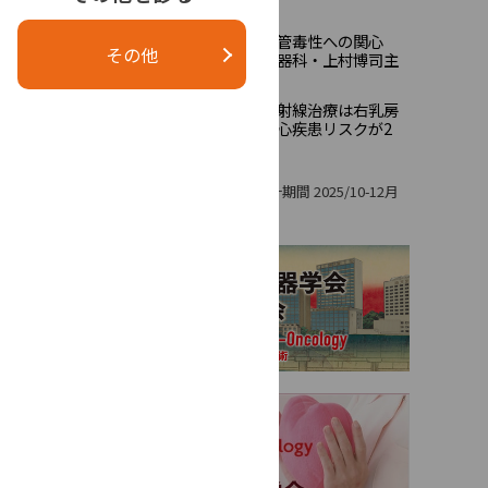
の準備始まる
泌尿器科に広がる心血管毒性への関心 ――
4
はこちら
その他
湘南鎌倉総合病院泌尿器科・上村博司主
2月20日
任部長に聞く
若年女性では左乳房放射線治療は右乳房
5
放射線治療と比較して心疾患リスクが2
倍になる
設共同
サバイ
集計期間 2025/10-12月
プガイ
により
への長