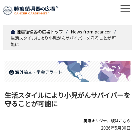
togg
navi
腫瘍循環器の広場トップ
News from
e
cancer
生活スタイルにより小児がんサバイバーを守ることが可
能に
生活スタイルにより小児がんサバイバーを
守ることが可能に
英語オリジナル版はこちら
2026年5月30日