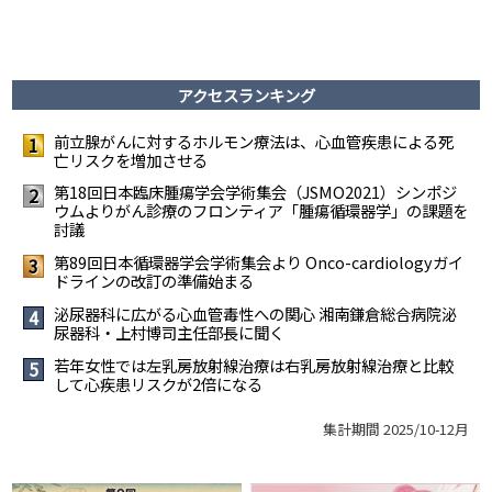
アクセスランキング
前立腺がんに対するホルモン療法は、心血管疾患による死
1
亡リスクを増加させる
第18回日本臨床腫瘍学会学術集会（JSMO2021）シンポジ
2
ウムより――がん診療のフロンティア「腫瘍循環器学」の課題を
討議
第89回日本循環器学会学術集会より Onco-cardiologyガイ
3
ドラインの改訂の準備始まる
泌尿器科に広がる心血管毒性への関心 ――湘南鎌倉総合病院泌
4
尿器科・上村博司主任部長に聞く
若年女性では左乳房放射線治療は右乳房放射線治療と比較
5
して心疾患リスクが2倍になる
集計期間 2025/10-12月