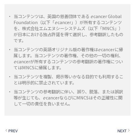
・
当コンテンツは、英国の慈善団体である
e
cancer Global
Foundation（以下「
e
cancer」）が所有するコンテンツ
を、株式会社エムエヌシーシステムズ（以下「MNCS」）
が日本における独占許諾を得て選択し、参考翻訳したもの
です。
・
当コンテンツの英語オリジナル版の著作権は
e
cancerに帰
属します。当コンテンツの著作権、その他の一切の権利、
e
cancerが所有するコンテンツの参考翻訳の著作権につい
てはMNCSに帰属します。
・
当コンテンツを複製、掲示等いかなる目的でも利用するこ
とは明示的に禁止されています。
・
当コンテンツの参考翻訳に伴い、誤り、脱落、または誤訳
等が生じても、
e
cancerならびにMNCSはその正確性に関
して一切の責任を負いません。
PREV
NEXT