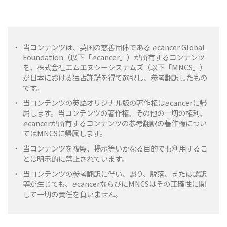
・
当コンテンツは、英国の慈善団体である
e
cancer Global
Foundation（以下「
e
cancer」）が所有するコンテンツ
を、株式会社エムエヌシーシステムズ（以下「MNCS」）
が日本における独占許諾を得て選択し、参考翻訳したもの
です。
・
当コンテンツの英語オリジナル版の著作権は
e
cancerに帰
属します。当コンテンツの著作権、その他の一切の権利、
e
cancerが所有するコンテンツの参考翻訳の著作権につい
てはMNCSに帰属します。
・
当コンテンツを複製、掲示等いかなる目的でも利用するこ
とは明示的に禁止されています。
・
当コンテンツの参考翻訳に伴い、誤り、脱落、または誤訳
等が生じても、
e
cancerならびにMNCSはその正確性に関
して一切の責任を負いません。