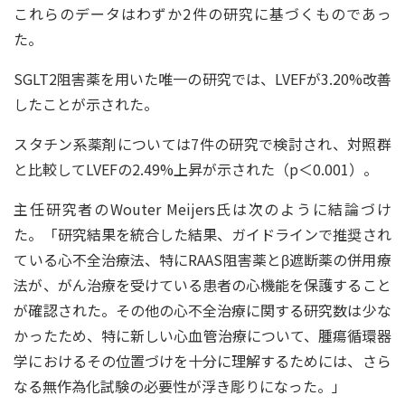
これらのデータはわずか2件の研究に基づくものであっ
た。
SGLT2阻害薬を用いた唯一の研究では、LVEFが3.20%改善
したことが示された。
スタチン系薬剤については7件の研究で検討され、対照群
と比較してLVEFの2.49%上昇が示された（p＜0.001）。
主任研究者のWouter Meijers氏は次のように結論づけ
た。「研究結果を統合した結果、ガイドラインで推奨され
ている心不全治療法、特にRAAS阻害薬とβ遮断薬の併用療
法が、がん治療を受けている患者の心機能を保護すること
が確認された。その他の心不全治療に関する研究数は少な
かったため、特に新しい心血管治療について、腫瘍循環器
学におけるその位置づけを十分に理解するためには、さら
なる無作為化試験の必要性が浮き彫りになった。」