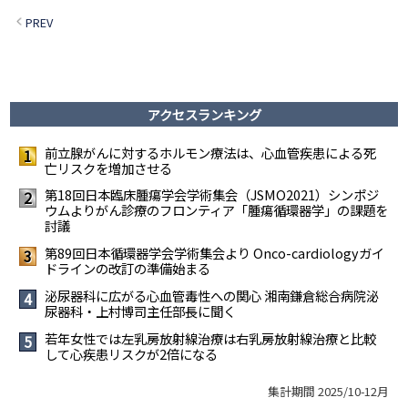
PREV
アクセスランキング
前立腺がんに対するホルモン療法は、心血管疾患による死
1
亡リスクを増加させる
第18回日本臨床腫瘍学会学術集会（JSMO2021）シンポジ
2
ウムより――がん診療のフロンティア「腫瘍循環器学」の課題を
討議
第89回日本循環器学会学術集会より Onco-cardiologyガイ
3
ドラインの改訂の準備始まる
泌尿器科に広がる心血管毒性への関心 ――湘南鎌倉総合病院泌
4
尿器科・上村博司主任部長に聞く
若年女性では左乳房放射線治療は右乳房放射線治療と比較
5
して心疾患リスクが2倍になる
集計期間 2025/10-12月