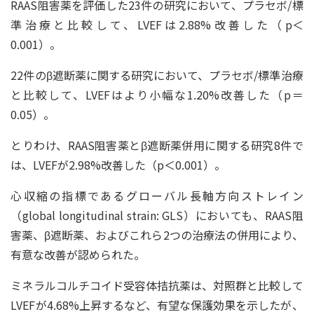
RAAS阻害薬を評価した23件の研究において、プラセボ/標
準治療と比較して、LVEFは2.88%改善した（p＜
0.001）。
22件のβ遮断薬に関する研究において、プラセボ/標準治療
と比較して、LVEFはより小幅な1.20%改善した（p＝
0.05）。
とりわけ、RAAS阻害薬とβ遮断薬併用に関する研究8件で
は、LVEFが2.98%改善した（p＜0.001）。
心収縮の指標であるグローバル長軸方向ストレイン
（global longitudinal strain: GLS）においても、RAAS阻
害薬、β遮断薬、およびこれら2つの治療法の併用により、
有意な改善が認められた。
ミネラルコルチコイド受容体拮抗薬は、対照群と比較して
LVEFが4.68%上昇するなど、有望な保護効果を示したが、