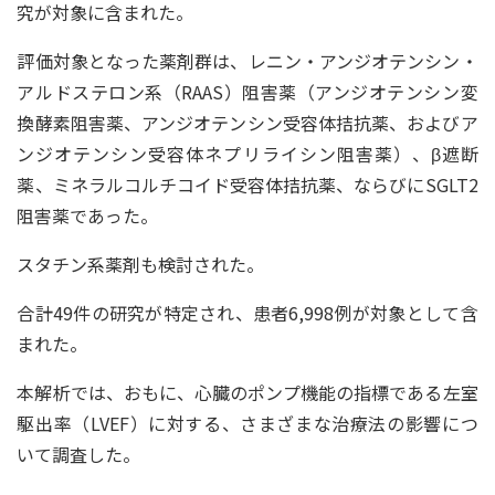
究が対象に含まれた。
評価対象となった薬剤群は、レニン・アンジオテンシン・
アルドステロン系（RAAS）阻害薬（アンジオテンシン変
換酵素阻害薬、アンジオテンシン受容体拮抗薬、およびア
ンジオテンシン受容体ネプリライシン阻害薬）、β遮断
薬、ミネラルコルチコイド受容体拮抗薬、ならびにSGLT2
阻害薬であった。
スタチン系薬剤も検討された。
合計49件の研究が特定され、患者6,998例が対象として含
まれた。
本解析では、おもに、心臓のポンプ機能の指標である左室
駆出率（LVEF）に対する、さまざまな治療法の影響につ
いて調査した。